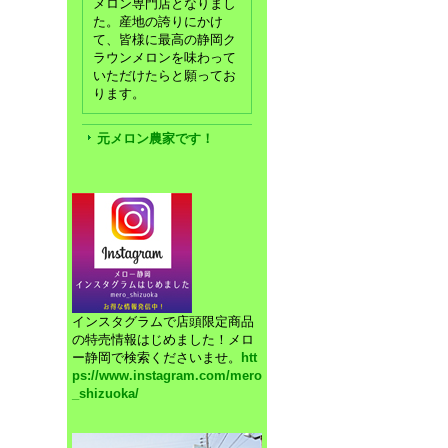
メロン専門店となりまし
た。産地の誇りにかけ
て、皆様に最高の静岡ク
ラウンメロンを味わって
いただけたらと願ってお
ります。
元メロン農家です！
インスタグラムで店頭限定商品
の特売情報はじめました！メロ
ー静岡で検索くださいませ。
htt
ps://www.instagram.com/mero
_shizuoka/