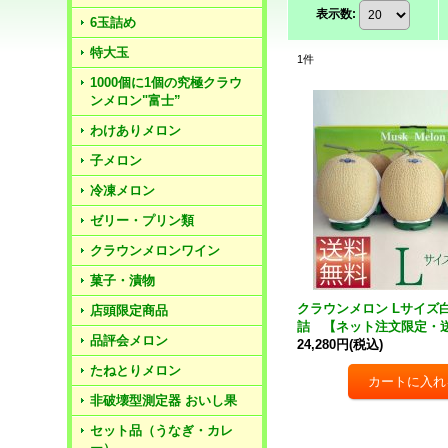
表示数
:
6玉詰め
特大玉
1
件
1000個に1個の究極クラウ
ンメロン"富士”
わけありメロン
子メロン
冷凍メロン
ゼリー・プリン類
クラウンメロンワイン
菓子・漬物
クラウンメロン Lサイズ
店頭限定商品
詰 【ネット注文限定・
品評会メロン
24,280円
(税込)
たねとりメロン
非破壊型測定器 おいし果
セット品（うなぎ・カレ