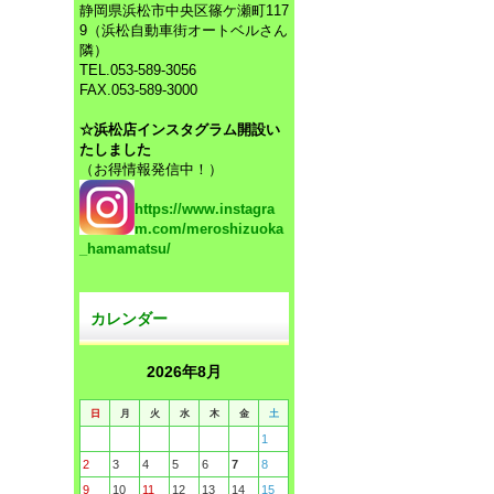
静岡県浜松市中央区篠ケ瀬町117
9（浜松自動車街オートベルさん
隣）
TEL.053-589-3056
FAX.053-589-3000
☆浜松店インスタグラム開設い
たしました
（お得情報発信中！）
https://www.instagra
m.com/meroshizuoka
_hamamatsu/
カレンダー
2026年8月
日
月
火
水
木
金
土
1
2
3
4
5
6
7
8
9
10
11
12
13
14
15