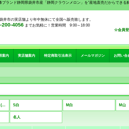
峰ブランド静岡県袋井市産「静岡クラウンメロン」を“産地直売だからできる
袋井市の実店舗より年中無休にて全国へ販売致します。
00-4056
までお気軽に！営業時間 9:00～18:00
☆会員登
用案内
実店舗案内
特定商取引法表示
メールマガジン
お問い合
クラウンメロン 3玉詰 (全商品)
S白
M白
M山
名人