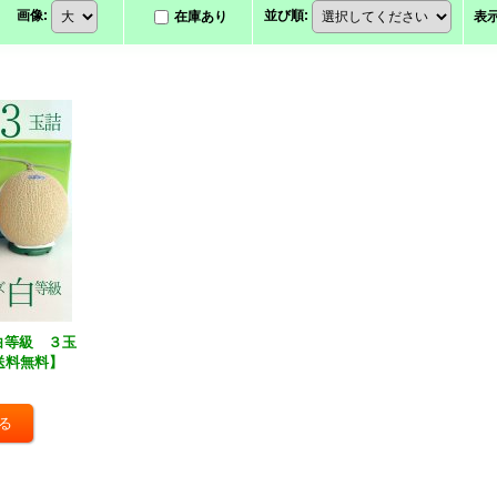
画像
:
並び順
:
在庫あり
表
白等級 ３玉
送料無料】