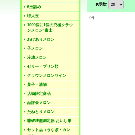
表示数
:
6玉詰め
特大玉
0
件
1000個に1個の究極クラウ
ンメロン"富士”
わけありメロン
子メロン
冷凍メロン
ゼリー・プリン類
クラウンメロンワイン
菓子・漬物
店頭限定商品
品評会メロン
たねとりメロン
非破壊型測定器 おいし果
セット品（うなぎ・カレ