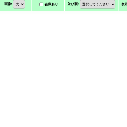
画像
:
並び順
:
在庫あり
表