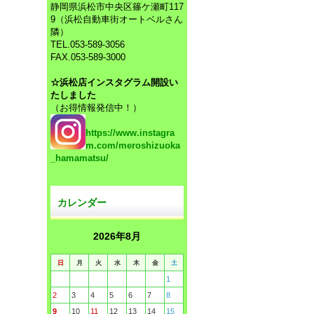
静岡県浜松市中央区篠ケ瀬町117
9（浜松自動車街オートベルさん
隣）
TEL.053-589-3056
FAX.053-589-3000
☆浜松店インスタグラム開設い
たしました
（お得情報発信中！）
https://www.instagra
m.com/meroshizuoka
_hamamatsu/
カレンダー
2026年8月
日
月
火
水
木
金
土
1
2
3
4
5
6
7
8
9
10
11
12
13
14
15