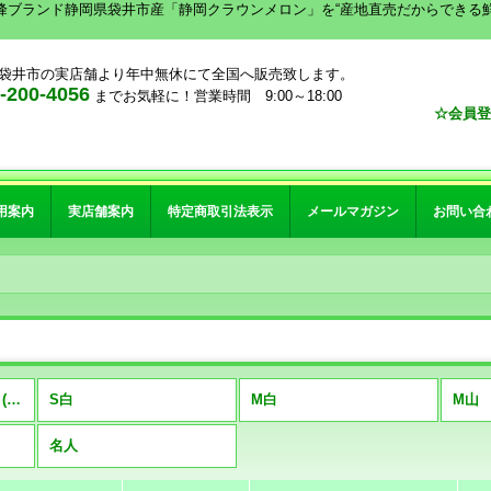
峰ブランド静岡県袋井市産「静岡クラウンメロン」を“産地直売だからできる
袋井市の実店舗より年中無休にて全国へ販売致します。
00-4056
までお気軽に！営業時間 9:00～18:00
☆会員登
用案内
実店舗案内
特定商取引法表示
メールマガジン
お問い合
クラウンメロン 3玉詰 (全商品)
S白
M白
M山
名人