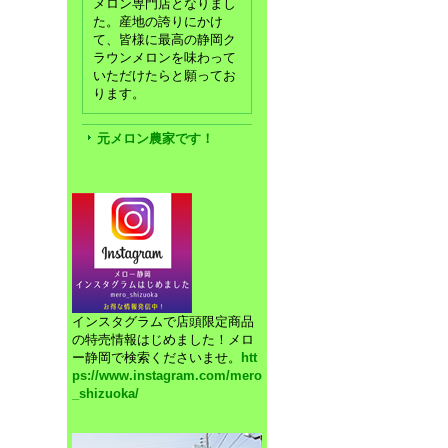
メロン専門店となりまし
た。産地の誇りにかけ
て、皆様に最高の静岡ク
ラウンメロンを味わって
いただけたらと願ってお
ります。
元メロン農家です！
インスタグラムで店頭限定商品
の特売情報はじめました！メロ
ー静岡で検索くださいませ。
htt
ps://www.instagram.com/mero
_shizuoka/