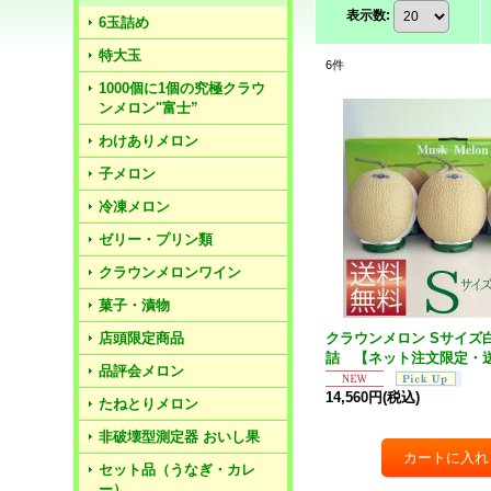
表示数
:
6玉詰め
特大玉
6
件
1000個に1個の究極クラウ
ンメロン"富士”
わけありメロン
子メロン
冷凍メロン
ゼリー・プリン類
クラウンメロンワイン
菓子・漬物
店頭限定商品
クラウンメロン Sサイズ
詰 【ネット注文限定・
品評会メロン
14,560円
(税込)
たねとりメロン
非破壊型測定器 おいし果
セット品（うなぎ・カレ
ー）