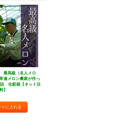
 最高級（名人メロ
常連メロン農家が作っ
玉詰 化粧箱【ネット注
料】