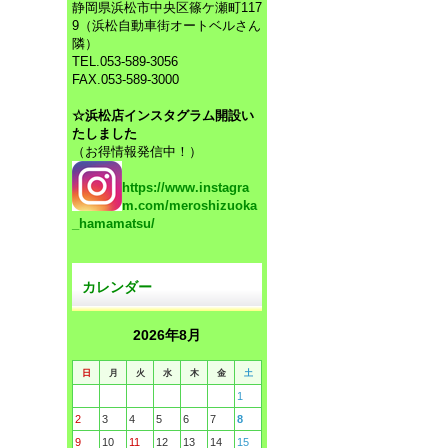
静岡県浜松市中央区篠ケ瀬町117
9（浜松自動車街オートベルさん
隣）
TEL.053-589-3056
FAX.053-589-3000
☆浜松店インスタグラム開設い
たしました
（お得情報発信中！）
https://www.instagra
m.com/meroshizuoka
_hamamatsu/
カレンダー
2026年8月
日
月
火
水
木
金
土
1
2
3
4
5
6
7
8
9
10
11
12
13
14
15