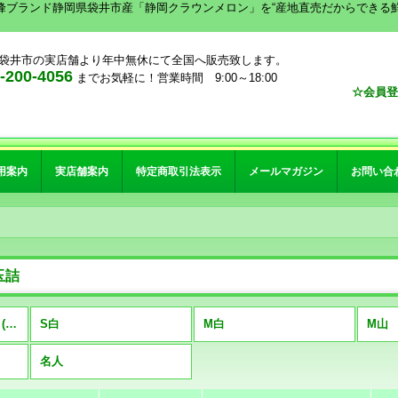
峰ブランド静岡県袋井市産「静岡クラウンメロン」を“産地直売だからできる
袋井市の実店舗より年中無休にて全国へ販売致します。
00-4056
までお気軽に！営業時間 9:00～18:00
☆会員登
用案内
実店舗案内
特定商取引法表示
メールマガジン
お問い合
玉詰
クラウンメロン 3玉詰 (全商品)
S白
M白
M山
名人