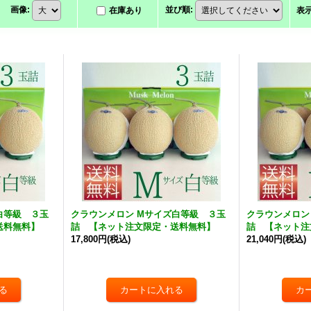
画像
:
並び順
:
在庫あり
表
白等級 ３玉
クラウンメロン Mサイズ白等級 ３玉
クラウンメロン
送料無料】
詰 【ネット注文限定・送料無料】
詰 【ネット注
17,800円
(税込)
21,040円
(税込)