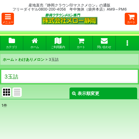
産地直売『静岡クラウン印マスクメロン』の通販
フリーダイヤル0800-200-4056 年中無休（袋井本店）AM9～PM6
メニュー
カート
カテゴリ
ホーム
ご利用案内
カート
問い合わせ
ホーム
>
わけありメロン
>
3玉詰
3玉詰
表示順変更
閉じる
1
件
表示数
:
並び順
: