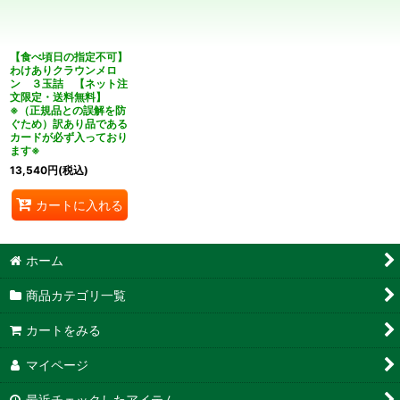
絞り込む
【食べ頃日の指定不可】
わけありクラウンメロ
ン ３玉詰 【ネット注
文限定・送料無料】
※（正規品との誤解を防
ぐため）訳あり品である
カードが必ず入っており
ます※
13,540
円
(税込)
カートに入れる
ホーム
商品カテゴリ一覧
カートをみる
マイページ
最近チェックしたアイテム