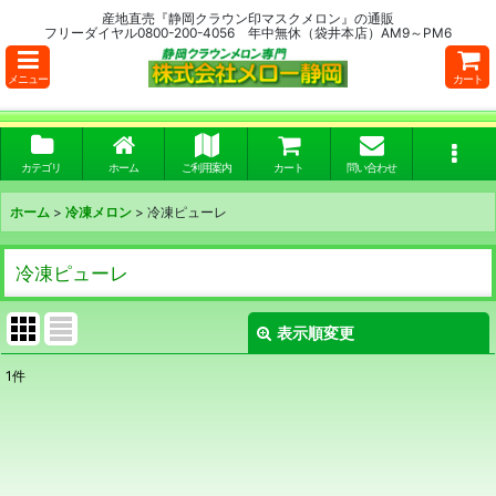
産地直売『静岡クラウン印マスクメロン』の通販
フリーダイヤル0800-200-4056 年中無休（袋井本店）AM9～PM6
メニュー
カート
カテゴリ
ホーム
ご利用案内
カート
問い合わせ
ホーム
>
冷凍メロン
>
冷凍ピューレ
冷凍ピューレ
表示順変更
閉じる
1
件
表示数
:
並び順
: