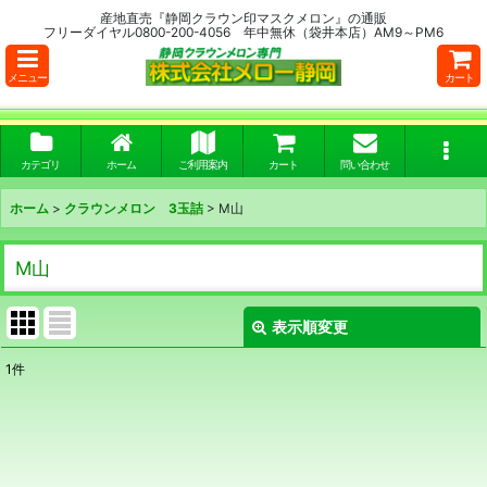
産地直売『静岡クラウン印マスクメロン』の通販
フリーダイヤル0800-200-4056 年中無休（袋井本店）AM9～PM6
メニュー
カート
カテゴリ
ホーム
ご利用案内
カート
問い合わせ
ホーム
>
クラウンメロン 3玉詰
>
M山
M山
表示順変更
閉じる
1
件
表示数
:
並び順
: