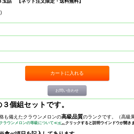
 ３玉詰 【ネット注文限定・送料無料】
)
お問い合わせ
の３個組セットです。
高級品質
格も備えたクラウンメロンの
のラ
ンクです。（高級
クラウンメロンの等級について≪
≪
←
クリックすると説明ウインドウが開き
※食べ頃日を記入してあります。