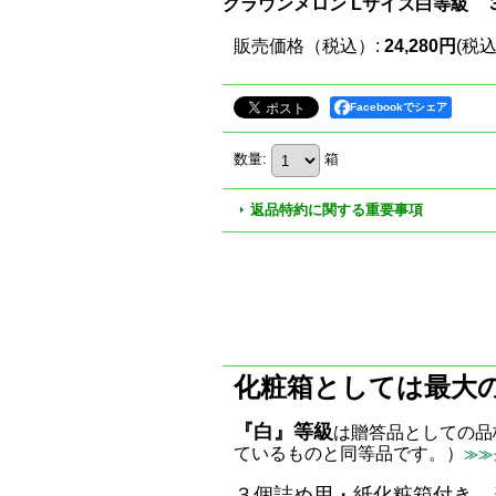
クラウンメロン Lサイズ白等級
販売価格（税込）
:
24,280円
(税込
Facebookでシェア
数量
:
箱
返品特約に関する重要事項
化粧箱としては最大
『白』等級
は贈答品としての品
ているものと同等品です。）
≫≫
３個詰め用・紙化粧箱付き。