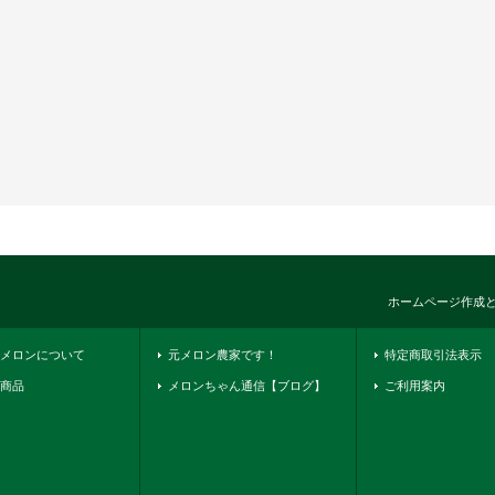
ホームページ作成
メロンについて
元メロン農家です！
特定商取引法表示
商品
メロンちゃん通信【ブログ】
ご利用案内