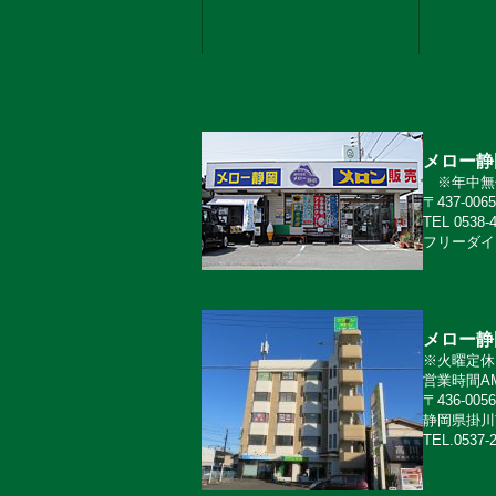
メロー静
※年中無休
〒437-0
TEL 0538-
フリーダイヤ
メロー静
※火曜定休
営業時間AM
〒436-0056
静岡県掛川
TEL.0537-