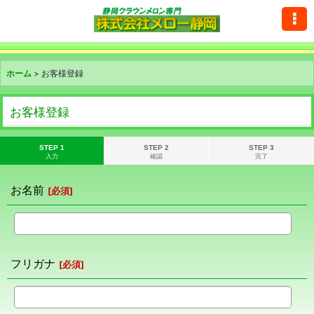
ホーム
>
お客様登録
お客様登録
STEP 1
STEP 2
STEP 3
入力
確認
完了
お名前
[
必須
]
フリガナ
[
必須
]