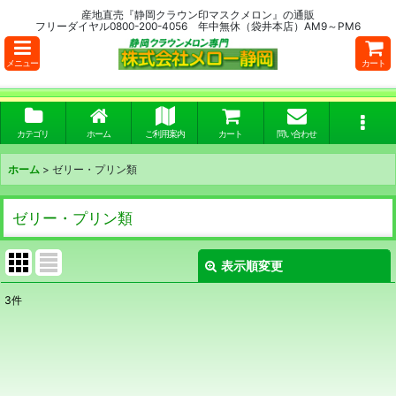
産地直売『静岡クラウン印マスクメロン』の通販
フリーダイヤル0800-200-4056 年中無休（袋井本店）AM9～PM6
メニュー
カート
カテゴリ
ホーム
ご利用案内
カート
問い合わせ
ホーム
>
ゼリー・プリン類
ゼリー・プリン類
表示順変更
閉じる
3
件
サブカテゴリ
:
表示数
: