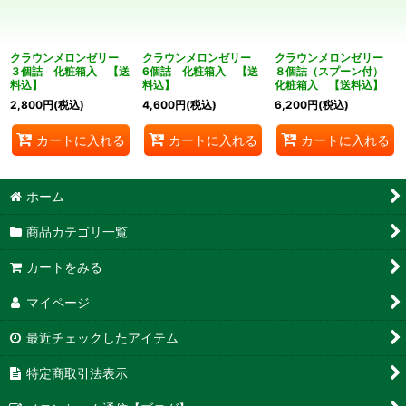
並び順
:
クラウンメロンゼリー
クラウンメロンゼリー
クラウンメロンゼリー
絞り込む
３個詰 化粧箱入 【送
6個詰 化粧箱入 【送
８個詰（スプーン付）
料込】
料込】
化粧箱入 【送料込】
2,800
円
(税込)
4,600
円
(税込)
6,200
円
(税込)
カートに入れる
カートに入れる
カートに入れる
ホーム
商品カテゴリ一覧
カートをみる
マイページ
最近チェックしたアイテム
特定商取引法表示