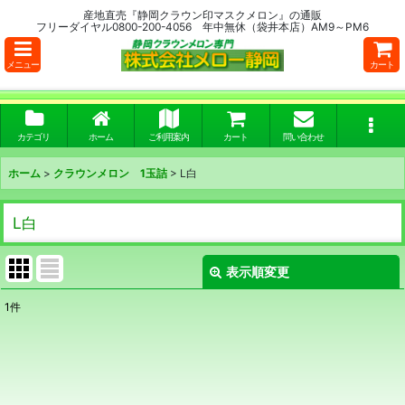
産地直売『静岡クラウン印マスクメロン』の通販
フリーダイヤル0800-200-4056 年中無休（袋井本店）AM9～PM6
メニュー
カート
カテゴリ
ホーム
ご利用案内
カート
問い合わせ
ホーム
>
クラウンメロン 1玉詰
>
L白
L白
表示順変更
閉じる
1
件
表示数
:
並び順
: