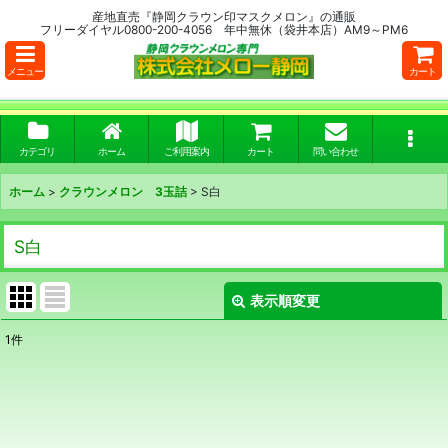
産地直売『静岡クラウン印マスクメロン』の通販
フリーダイヤル0800-200-4056 年中無休（袋井本店）AM9～PM6
メニュー
カート
カテゴリ
ホーム
ご利用案内
カート
問い合わせ
ホーム
>
クラウンメロン 3玉詰
>
S白
S白
表示順変更
閉じる
1
件
表示数
:
並び順
: