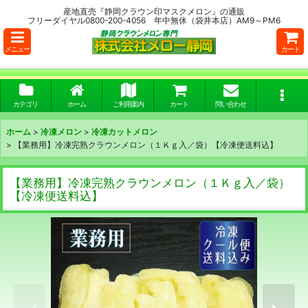
産地直売『静岡クラウン印マスクメロン』の通販
フリーダイヤル0800-200-4056 年中無休（袋井本店）AM9～PM6
メニュー
カート
カテゴリ
ホーム
ご利用案内
カート
問い合わせ
ホーム
>
冷凍メロン
>
冷凍カットメロン
>
【業務用】冷凍完熟クラウンメロン（１Ｋｇ入／袋）【冷凍便送料込】
【業務用】冷凍完熟クラウンメロン（１Ｋｇ入／袋）
【冷凍便送料込】