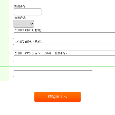
郵便番号 :
都道府県 :
ご住所1
(市区町村郡):
ご住所2
(町名・番地):
ご住所3
(マンション・ビル名・部屋番号):