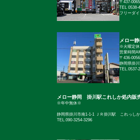
〒437-0
TEL 0538-
フリーダイヤ
メロー静
※火曜定休
営業時間AM
〒436-0056
静岡県掛川
TEL.0537-
メロー静岡 掛川駅これしか処内販
※年中無休※
静岡県掛川市南1-1-1 ＪＲ掛川駅 これっし
TEL.090-3254-3296