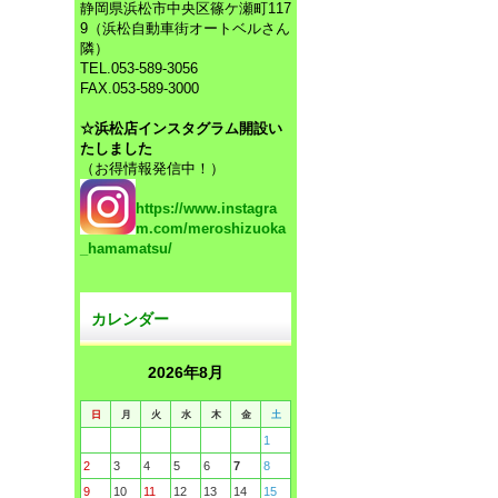
静岡県浜松市中央区篠ケ瀬町117
9（浜松自動車街オートベルさん
隣）
TEL.053-589-3056
FAX.053-589-3000
☆浜松店インスタグラム開設い
たしました
（お得情報発信中！）
https://www.instagra
m.com/meroshizuoka
_hamamatsu/
カレンダー
2026年8月
日
月
火
水
木
金
土
1
2
3
4
5
6
7
8
9
10
11
12
13
14
15