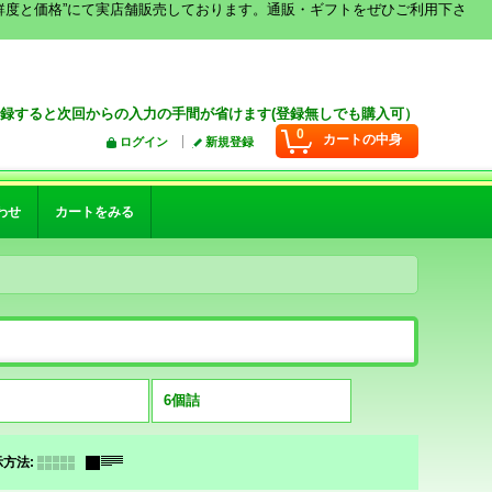
鮮度と価格”にて実店舗販売しております。通販・ギフトをぜひご利用下さ
録すると次回からの入力の手間が省けます(登録無しでも購入可）
0
カートの中身
ログイン
新規登録
わせ
カートをみる
6個詰
示方法
: