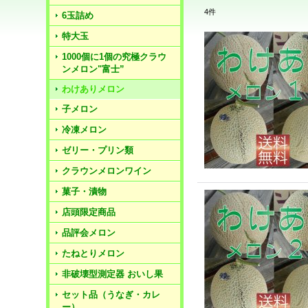
4
件
6玉詰め
特大玉
1000個に1個の究極クラウ
ンメロン"富士”
わけありメロン
子メロン
冷凍メロン
ゼリー・プリン類
クラウンメロンワイン
菓子・漬物
店頭限定商品
品評会メロン
たねとりメロン
非破壊型測定器 おいし果
セット品（うなぎ・カレ
ー）