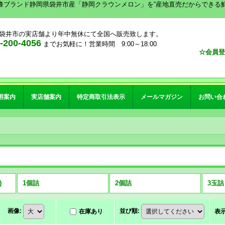
峰ブランド静岡県袋井市産「静岡クラウンメロン」を“産地直売だからできる
袋井市の実店舗より年中無休にて全国へ販売致します。
00-4056
までお気軽に！営業時間 9:00～18:00
☆会員登
用案内
実店舗案内
特定商取引法表示
メールマガジン
お問い合
)
1個詰
2個詰
3玉詰
画像
:
並び順
:
在庫あり
表