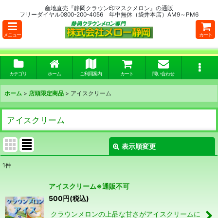
産地直売『静岡クラウン印マスクメロン』の通販
フリーダイヤル0800-200-4056 年中無休（袋井本店）AM9～PM6
メニュー
カート
カテゴリ
ホーム
ご利用案内
カート
問い合わせ
ホーム
>
店頭限定商品
>
アイスクリーム
アイスクリーム
表示順変更
閉じる
1
件
表示数
:
アイスクリーム※通販不可
500
円
(税込)
並び順
:
クラウンメロンの上品な甘さがアイスクリームに