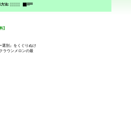
示方法
:
料】
ー選別』をくぐりぬけ
クラウンメロンの最