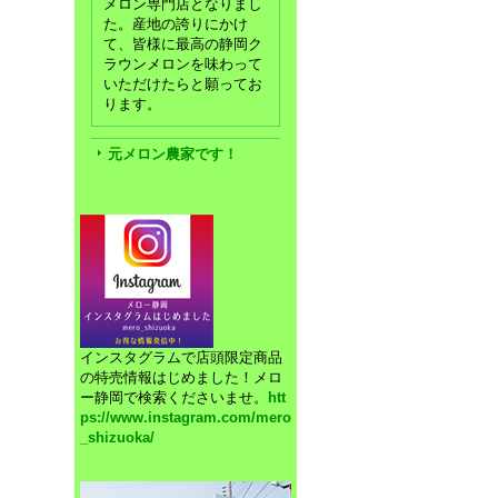
メロン専門店となりまし
た。産地の誇りにかけ
て、皆様に最高の静岡ク
ラウンメロンを味わって
いただけたらと願ってお
ります。
元メロン農家です！
インスタグラムで店頭限定商品
の特売情報はじめました！メロ
ー静岡で検索くださいませ。
htt
ps://www.instagram.com/mero
_shizuoka/