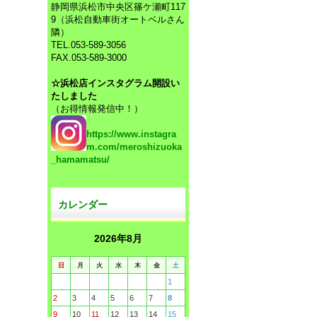
静岡県浜松市中央区篠ケ瀬町117
9（浜松自動車街オートベルさん
隣）
TEL.053-589-3056
FAX.053-589-3000
☆浜松店インスタグラム開設い
たしました
（お得情報発信中！）
https://www.instagra
m.com/meroshizuoka
_hamamatsu/
カレンダー
2026年8月
日
月
火
水
木
金
土
1
2
3
4
5
6
7
8
9
10
11
12
13
14
15