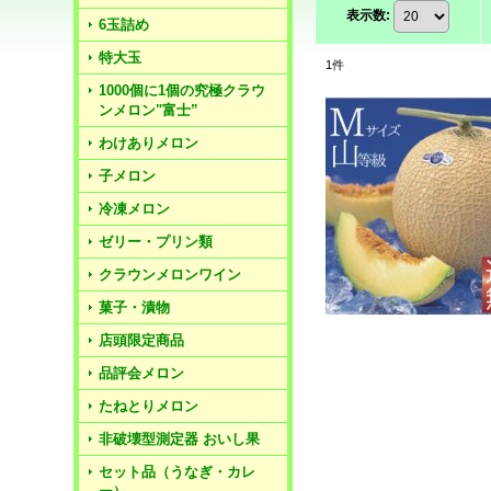
表示数
:
6玉詰め
特大玉
1
件
1000個に1個の究極クラウ
ンメロン"富士”
わけありメロン
子メロン
冷凍メロン
ゼリー・プリン類
クラウンメロンワイン
菓子・漬物
店頭限定商品
品評会メロン
たねとりメロン
非破壊型測定器 おいし果
セット品（うなぎ・カレ