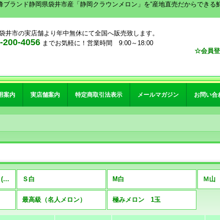
峰ブランド静岡県袋井市産「静岡クラウンメロン」を“産地直売だからできる
袋井市の実店舗より年中無休にて全国へ販売致します。
00-4056
までお気軽に！営業時間 9:00～18:00
☆会員登
用案内
実店舗案内
特定商取引法表示
メールマガジン
お問い合
クラウンメロン 1玉詰 (全商品)
Ｓ白
M白
Ｍ山
最高級（名人メロン）
極みメロン 1玉