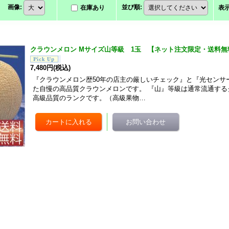
画像
:
並び順
:
在庫あり
表
クラウンメロン Mサイズ山等級 1玉 【ネット注文限定・送料無
7,480円
(税込)
『クラウンメロン歴50年の店主の厳しいチェック』と『光センサ
た自慢の高品質クラウンメロンです。 『山』等級は通常流通する
高級品質のランクです。（高級果物…