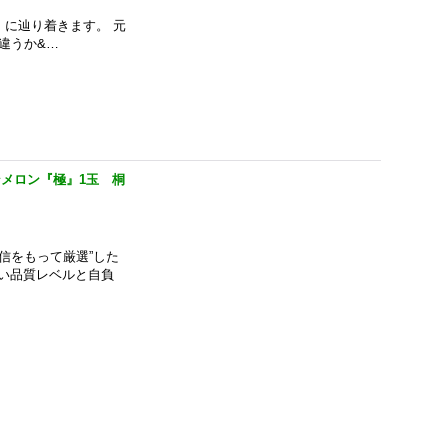
』に辿り着きます。 元
違うか&…
メロン『極』1玉 桐
信をもって厳選”した
い品質レベルと自負