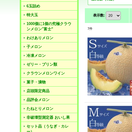
6玉詰め
特大玉
表示数
:
1000個に1個の究極クラウ
ンメロン"富士”
7
件
わけありメロン
子メロン
冷凍メロン
ゼリー・プリン類
クラウンメロンワイン
菓子・漬物
店頭限定商品
品評会メロン
たねとりメロン
非破壊型測定器 おいし果
セット品（うなぎ・カレ
ー）