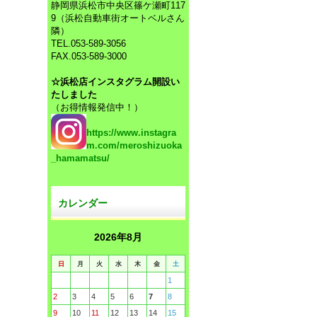
静岡県浜松市中央区篠ケ瀬町117
9（浜松自動車街オートベルさん
隣）
TEL.053-589-3056
FAX.053-589-3000
☆浜松店インスタグラム開設い
たしました
（お得情報発信中！）
https://www.instagra
m.com/meroshizuoka
_hamamatsu/
カレンダー
2026年8月
日
月
火
水
木
金
土
1
2
3
4
5
6
7
8
9
10
11
12
13
14
15