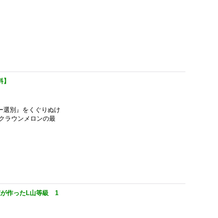
料】
ー選別』をくぐりぬけ
クラウンメロンの最
が作ったL山等級 1