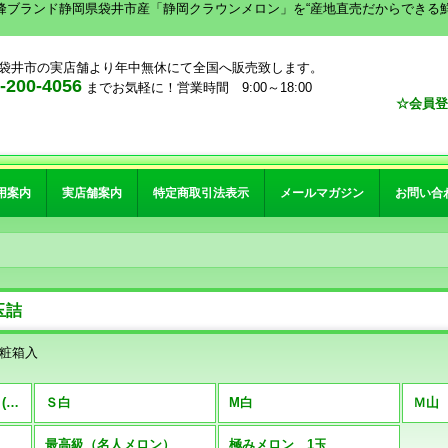
峰ブランド静岡県袋井市産「静岡クラウンメロン」を“産地直売だからできる
袋井市の実店舗より年中無休にて全国へ販売致します。
00-4056
までお気軽に！営業時間 9:00～18:00
☆会員登
用案内
実店舗案内
特定商取引法表示
メールマガジン
お問い合
玉詰
化粧箱入
クラウンメロン 1玉詰 (全商品)
Ｓ白
M白
Ｍ山
最高級（名人メロン）
極みメロン 1玉