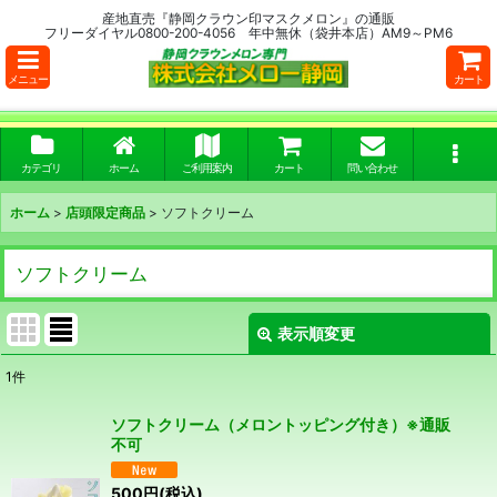
産地直売『静岡クラウン印マスクメロン』の通販
フリーダイヤル0800-200-4056 年中無休（袋井本店）AM9～PM6
メニュー
カート
カテゴリ
ホーム
ご利用案内
カート
問い合わせ
ホーム
>
店頭限定商品
>
ソフトクリーム
ソフトクリーム
表示順変更
閉じる
1
件
表示数
:
ソフトクリーム（メロントッピング付き）※通販
不可
並び順
:
500
円
(税込)