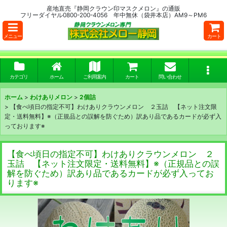
産地直売『静岡クラウン印マスクメロン』の通販
フリーダイヤル0800-200-4056 年中無休（袋井本店）AM9～PM6
メニュー
カート
カテゴリ
ホーム
ご利用案内
カート
問い合わせ
ホーム
>
わけありメロン
>
2個詰
>
【食べ頃日の指定不可】わけありクラウンメロン ２玉詰 【ネット注文限
定・送料無料】※（正規品との誤解を防ぐため）訳あり品であるカードが必ず入
っております※
【食べ頃日の指定不可】わけありクラウンメロン ２
玉詰 【ネット注文限定・送料無料】※（正規品との誤
解を防ぐため）訳あり品であるカードが必ず入ってお
ります※